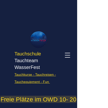
Tauchschule
Tauchteam
WasserFest
Tauchkurse - Tauchreisen -
Tauchequipment - Fun
Freie Plätze im OWD 10- 2026    