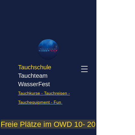
Tauchschule
Tauchteam
WasserFest
Tauchkurse - Tauchreisen -
Tauchequipment - Fun
Freie Plätze im OWD 10- 2026    