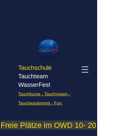
Tauchschule
Tauchteam
WasserFest
Tauchkurse - Tauchreisen -
Tauchequipment - Fun
Freie Plätze im OWD 10- 2026    