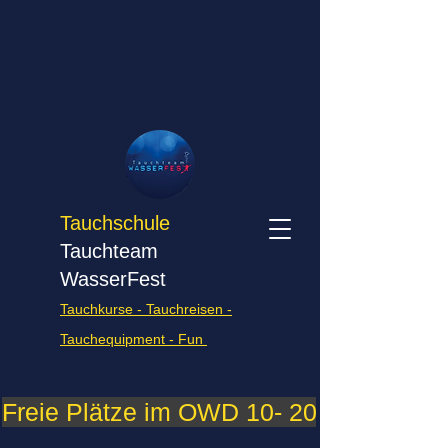
Tauchschule
Tauchteam
WasserFest
Tauchkurse - Tauchreisen -
Tauchequipment - Fun
Freie Plätze im OWD 10- 2026    