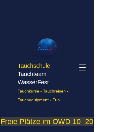
Tauchschule
Tauchteam
WasserFest
Tauchkurse - Tauchreisen -
Tauchequipment - Fun
Freie Plätze im OWD 10- 2026    