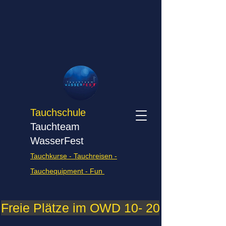
Tauchschule
Tauchteam
WasserFest
Tauchkurse - Tauchreisen -
Tauchequipment - Fun
Freie Plätze im OWD 10- 2026    