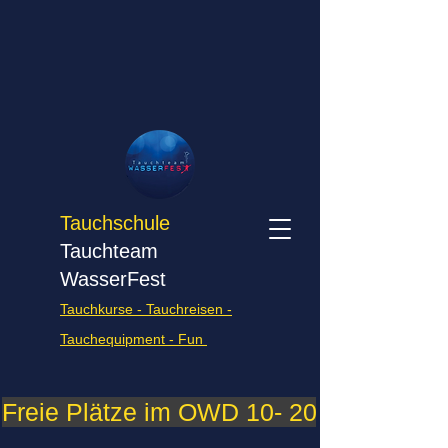
Tauchschule
Tauchteam
WasserFest
Tauchkurse - Tauchreisen -
Tauchequipment - Fun
Freie Plätze im OWD 10- 2026    