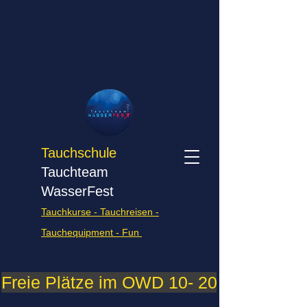
Tauchschule
Tauchteam
WasserFest
Tauchkurse - Tauchreisen -
Tauchequipment - Fun
Freie Plätze im OWD 10- 2026    