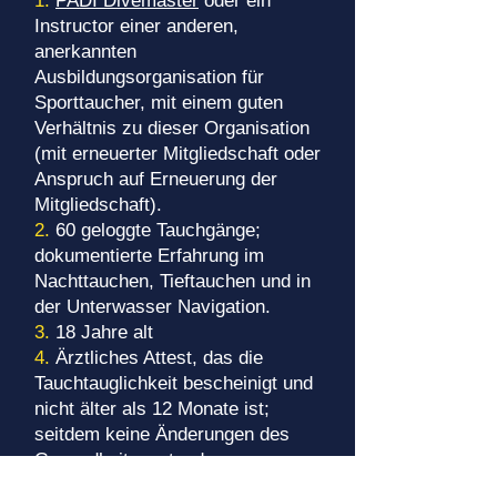
1.
PADI Divemaster
oder ein
Instructor einer anderen,
anerkannten
Ausbildungsorganisation für
Sporttaucher, mit einem guten
Verhältnis zu dieser Organisation
(mit erneuerter Mitgliedschaft oder
Anspruch auf Erneuerung der
Mitgliedschaft).
2.
60 geloggte Tauchgänge;
dokumentierte Erfahrung im
Nachttauchen, Tieftauchen und in
der Unterwasser Navigation.
3.
18 Jahre alt
4.
Ärztliches Attest, das die
Tauchtauglichkeit bescheinigt und
nicht älter als 12 Monate ist;
seitdem keine Änderungen des
Gesundheitszustands.
5.
Abschluss der
EFR Kurse